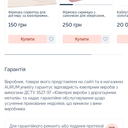
Фірмова серветка для
Фірмова скринька з
Каблуч
догляду за ювелірними
замочком для зберігання
золота
виробами - 1879431
прикрас - 2252918
17982
150 грн
250 грн
20 0
Купити
Купити
Гарантія
Виробник, товари якого представлені на сайті та в магазинах
AURUM jewelry гарантує відповідність ювелірних виробів з
вимогами ДСТУ 3527-97 «Ювелірні вироби з дорогоцінних
металів» та надає гарантійне обслуговування щодо
усунення прихованих недоліків, що виникли з вини
виробника.
Для гарантійного ремонту або подання претензії