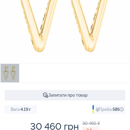
Запитати про товар
Вага:
4.19
г
Проба:
585
30 460 грн
30 460 ₴
- 0 ₴