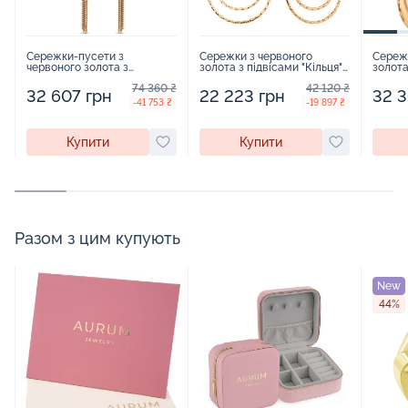
Сережки-пусети з
Сережки з червоного
Сереж
червоного золота з
золота з підвісами "Кільця"
золот
підвісами кола - 406769
з алмазною гранню -
стилі 
74 360 ₴
42 120 ₴
1562490
32 607 грн
22 223 грн
32 3
-41 753 ₴
-19 897 ₴
Купити
Купити
Разом з цим купують
New
44%