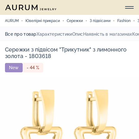
AURUM
Ювелірні прикраси
Сережки
З підвісами
Fashion
Все про товар
Характеристики
Опис
Наявність в магазинах
Ко
Сережки з підвісом "Трикутник" з лимонного
золота - 1803618
New
- 44 %