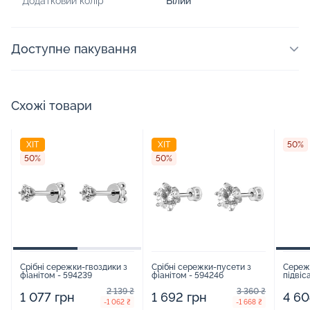
Додатковий колір
Білий
Доступне пакування
Схожі товари
ХІТ
ХІТ
50%
50%
50%
Срібні сережки-гвоздики з
Срібні сережки-пусети з
Сереж
фіанітом - 594239
фіанітом - 594246
підвіс
фіаніт
2 139 ₴
3 360 ₴
14687
1 077 грн
1 692 грн
4 60
-1 062 ₴
-1 668 ₴