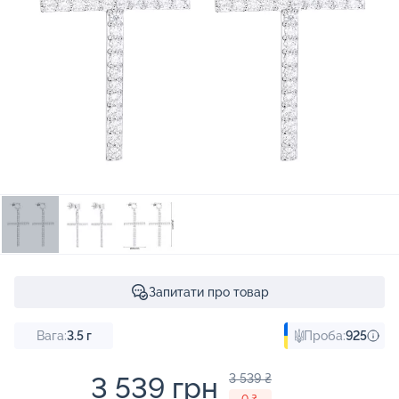
Запитати про товар
Вага:
3.5
г
Проба:
925
3 539 грн
3 539 ₴
- 0 ₴