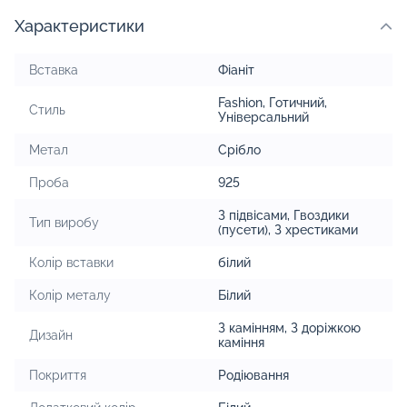
Характеристики
Вставка
Фіаніт
Fashion
,
Готичний
,
Стиль
Універсальний
Метал
Срібло
Проба
925
З підвісами
,
Гвоздики
Тип виробу
(пусети)
,
З хрестиками
Колір вставки
білий
Колір металу
Білий
З камінням
,
З доріжкою
Дизайн
каміння
Покриття
Родіювання