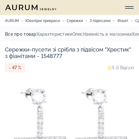
AURUM
Ювелірні прикраси
Сережки
З підвісами
Фіаніт
С
Все про товар
Характеристики
Опис
Наявність в магазинах
Ко
Сережки-пусети зі срібла з підвісом "Хрестик"
з фіанітами - 1548777
- 47 %
5 (1 Відгук)