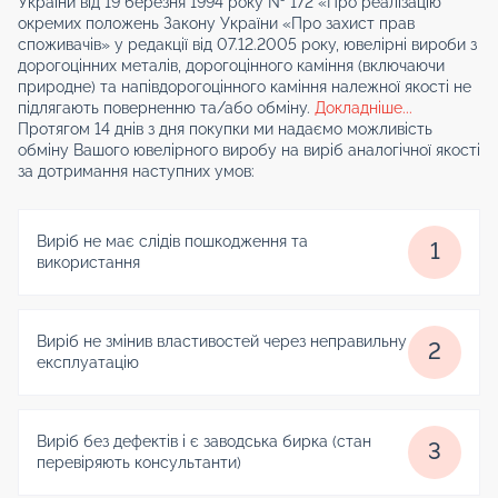
України від 19 березня 1994 року № 172 «Про реалізацію
окремих положень Закону України «Про захист прав
споживачів» у редакції від 07.12.2005 року, ювелірні вироби з
дорогоцінних металів, дорогоцінного каміння (включаючи
природне) та напівдорогоцінного каміння належної якості не
підлягають поверненню та/або обміну.
Докладніше...
Протягом 14 днів з дня покупки ми надаємо можливість
обміну Вашого ювелірного виробу на виріб аналогічної якості
за дотримання наступних умов:
Виріб не має слідів пошкодження та
1
використання
Виріб не змінив властивостей через неправильну
2
експлуатацію
Виріб без дефектів і є заводська бирка (стан
3
перевіряють консультанти)