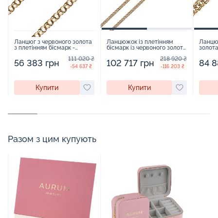
Ланцюг з червоного золота
Ланцюжок із плетінням
Ланцю
з плетінням бісмарк -
бісмарк із червоного золота
золота
965500
- 1300513
кардин
111 020 ₴
218 920 ₴
56 383 грн
102 717 грн
84 8
-54 637 ₴
-116 203 ₴
Купити
Купити
Разом з цим купують