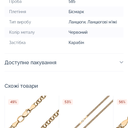
Проба
585
Плетіння
Бісмарк
Тип виробу
Ланцюги
,
Ланцюгові м'які
Колір металу
Червоний
Застібка
Карабін
Доступне пакування
Схожі товари
49%
53%
56%