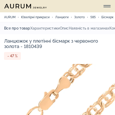
AURUM
Ювелірні прикраси
Ланцюги
Золото
585
Бісмарк
Все про товар
Характеристики
Опис
Наявність в магазинах
Ко
Ланцюжок у плетінні бісмарк з червоного
золота - 1810439
- 47 %