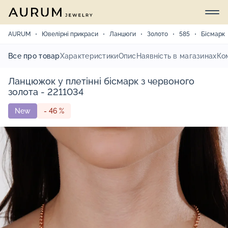
AURUM
Ювелірні прикраси
Ланцюги
Золото
585
Бісмарк
Все про товар
Характеристики
Опис
Наявність в магазинах
Ко
Ланцюжок у плетінні бісмарк з червоного
золота - 2211034
New
- 46 %