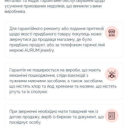
металів» та надає гарантійне обслуговування щодо
усунення прихованих недоліків, що виникли з вини
виробника.
Для гарантійного ремонту або подання претензії
щодо якості придбаного товару покупець може
звернутися до продавця магазину, де було
придбано продукт, або за телефоном гарячої лінії
мережі AURUM jewelry.
Гарантія не поширюється на вироби, що мають
механічні пошкодження, сліди взаємодії з
лужними миючими засобами, а також засобами,
що містять хлор та йод, кремами та мазями, що містять
ртуть та їх сполуки;
При зверненні необхідно мати товарний чек із
датою продажу, виріб із биркою та документ, що
посвідчує особу.