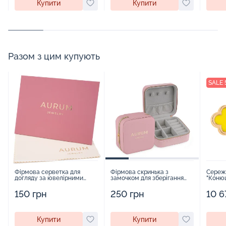
Купити
Купити
Разом з цим купують
SALE 
Фірмова серветка для
Фірмова скринька з
Сереж
догляду за ювелірними
замочком для зберігання
"Конюш
виробами - 1879431
прикрас - 2252918
жовто
червон
150 грн
250 грн
10 6
Купити
Купити