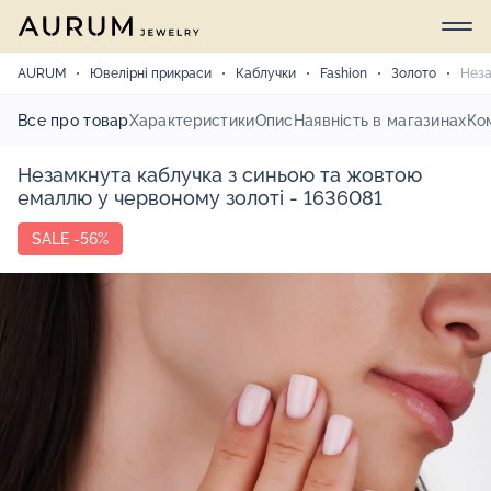
AURUM
Ювелірні прикраси
Каблучки
Fashion
Золото
Неза
Все про товар
Характеристики
Опис
Наявність в магазинах
Ко
Незамкнута каблучка з синьою та жовтою
емаллю у червоному золоті - 1636081
SALE -56%