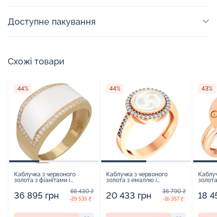
Доступне пакування
Схожі товари
44%
44%
43%
Каблучка з червоного
Каблучка з червоного
Каблуч
золота з фіанітами і
золота з емаллю і
золота
емаллю - 908533
фіанітами - 963938
66 430 ₴
36 790 ₴
36 895 грн
20 433 грн
18 4
-29 535 ₴
-16 357 ₴