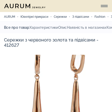
AURUM
Ювелірні прикраси
Сережки
З підвісами
Fashion
Все про товар
Характеристики
Опис
Наявність в магазинах
Ко
Сережки з червоного золота та підвісами -
412627