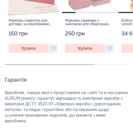
Фірмова серветка для
Фірмова скринька з
Каблу
догляду за ювелірними
замочком для зберігання
золоті
виробами - 1879431
прикрас - 2252918
150 грн
250 грн
34 6
Купити
Купити
Гарантія
Виробник, товари якого представлені на сайті та в магазинах
AURUM jewelry гарантує відповідність ювелірних виробів з
вимогами ДСТУ 3527-97 «Ювелірні вироби з дорогоцінних
металів» та надає гарантійне обслуговування щодо
усунення прихованих недоліків, що виникли з вини
виробника.