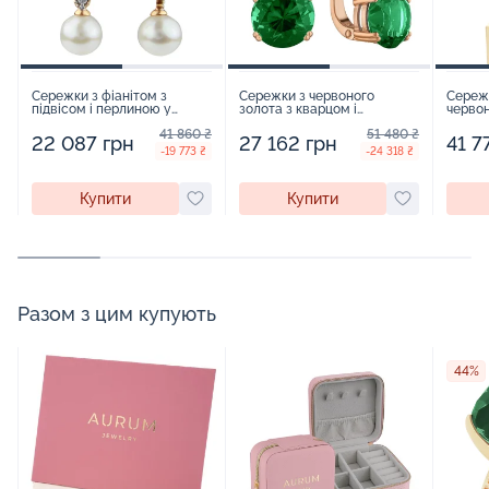
Сережки з фіанітом з
Сережки з червоного
Сережк
підвісом і перлиною у
золота з кварцом і
червон
червоному золоті - 594977
фіанітами - 960314
лондон
41 860 ₴
51 480 ₴
22 087 грн
27 162 грн
41 7
-19 773 ₴
-24 318 ₴
Купити
Купити
Разом з цим купують
44%