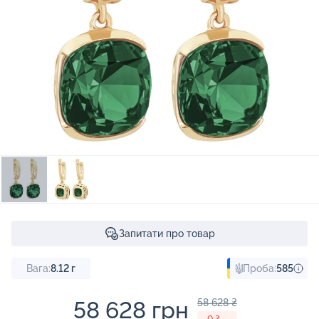
Запитати про товар
Вага:
8.12
г
Проба:
585
58 628 грн
58 628 ₴
- 0 ₴