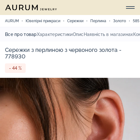
AURUM
Ювелірні прикраси
Сережки
Перлина
Золото
585
Все про товар
Характеристики
Опис
Наявність в магазинах
Ко
Сережки з перлиною з червоного золота -
778930
- 44 %