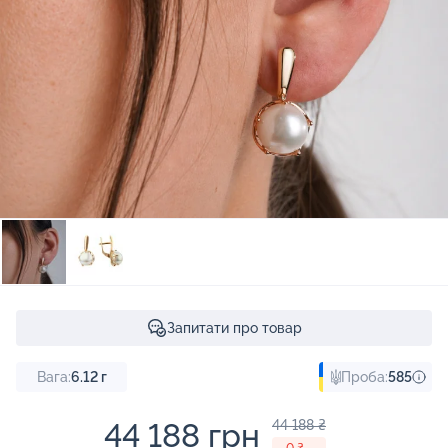
Запитати про товар
Вага:
6.12
г
Проба:
585
44 188 грн
44 188 ₴
- 0 ₴