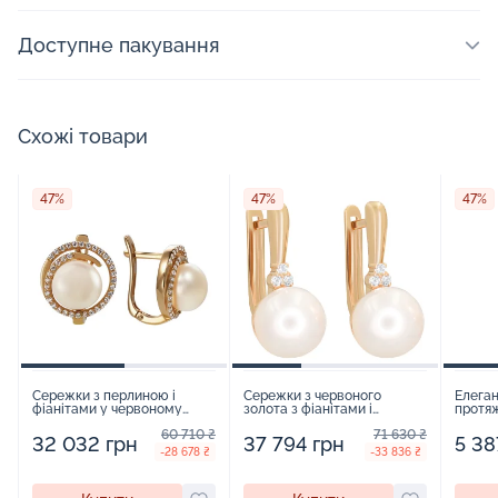
Доступне пакування
Схожі товари
47%
47%
47%
Сережки з перлиною і
Сережки з червоного
Елеган
фіанітами у червоному
золота з фіанітами і
протяж
золоті - 771952
перлиною - 890788
фіаніт
60 710 ₴
71 630 ₴
32 032 грн
37 794 грн
5 38
-28 678 ₴
-33 836 ₴