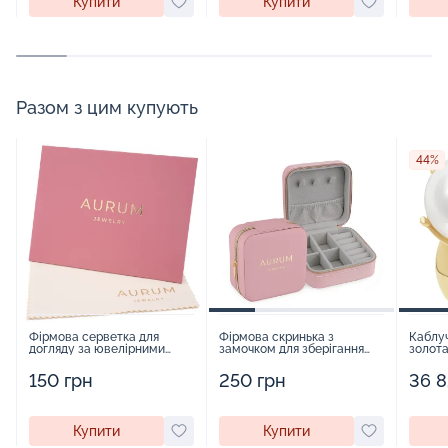
Купити
Купити
Разом з цим купують
44%
Фірмова серветка для
Фірмова скринька з
Каблуч
догляду за ювелірними
замочком для зберігання
золота
виробами - 1879431
прикрас - 2252918
150 грн
250 грн
36 8
Купити
Купити