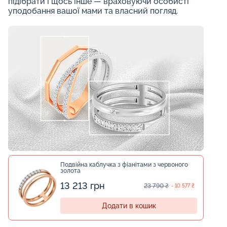
підібрати і щось інше — враховуючи особисті
уподобання вашої мами та власний погляд.
Подвійна каблучка з фіанітами з червоного
золота
13 213 грн
23 790 ₴
- 10 577 ₴
Додати в кошик