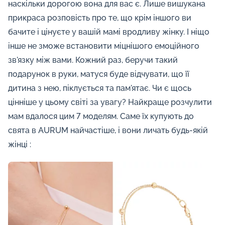
наскільки дорогою вона для вас є. Лише вишукана
прикраса розповість про те, що крім іншого ви
бачите і цінуєте у вашій мамі вродливу жінку. І ніщо
інше не зможе встановити міцнішого емоційного
зв'язку між вами. Кожний раз, беручи такий
подарунок в руки, матуся буде відчувати, що її
дитина з нею, піклується та пам'ятає. Чи є щось
цінніше у цьому світі за увагу? Найкраще розчулити
мам вдалося цим 7 моделям. Саме їх купують до
свята в AURUM найчастіше, і вони личать будь-якій
жінці :