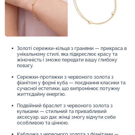
Золоті сережки-кільця з гранями — прикраса в
унікальному стилі, яка підкреслює красу та
жіночність і зможе передати вашу глибоку
повагу.
Сережки-протяжки з червоного золота з
фіанітом у формі куба — поєднання класики та
сучасної естетики, що випромінює потужну
життєдайну енергію.
Подвійний браслет з червоного золота з
кульками — стильний та привабливий
аксесуар, що дає жінці змогу відчути себе
особливою та цінною.
Каблучка з червоного золота з фіанітами —