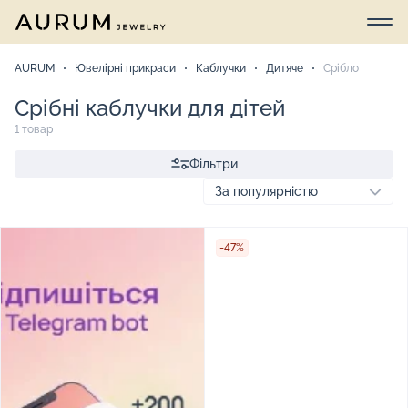
AURUM
Ювелірні прикраси
Каблучки
Дитяче
Срібло
Срібні каблучки для дітей
1 товар
Фільтри
-47%