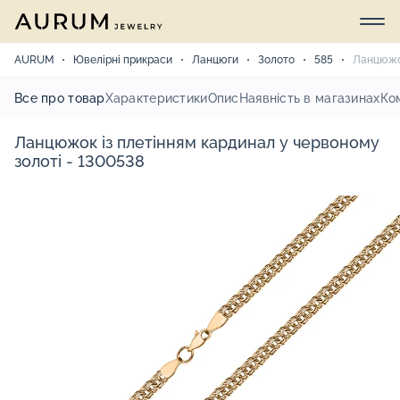
AURUM
Ювелірні прикраси
Ланцюги
Золото
585
Ланцюжок
Все про товар
Характеристики
Опис
Наявність в магазинах
Ко
Ланцюжок із плетінням кардинал у червоному
золоті - 1300538