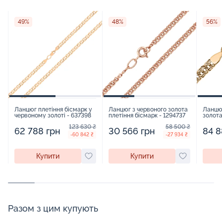
49%
48%
56%
Ланцюг плетіння бісмарк у
Ланцюг з червоного золота
Ланцю
червоному золоті - 637398
плетіння бісмарк - 1294737
золота
кардин
123 630 ₴
58 500 ₴
62 788 грн
30 566 грн
84 8
-60 842 ₴
-27 934 ₴
Купити
Купити
Разом з цим купують