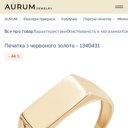
AURUM
Ювелірні прикраси
Каблучки
Перстні-печатки
Мінім
Все про товар
Характеристики
Опис
Наявність в магазинах
Ко
Печатка з червоного золота - 1340431
- 44 %