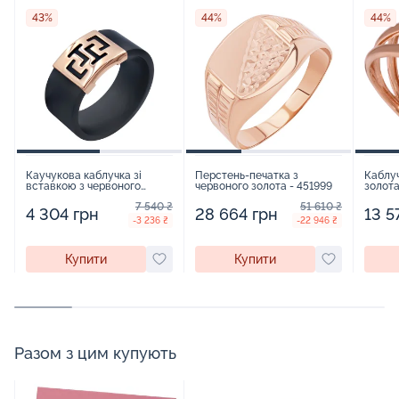
43%
44%
44%
Каучукова каблучка зі
Перстень-печатка з
Каблуч
вставкою з червоного
червоного золота - 451999
золота
золота - 416591
96083
7 540 ₴
51 610 ₴
4 304 грн
28 664 грн
13 5
-3 236 ₴
-22 946 ₴
Купити
Купити
Разом з цим купують