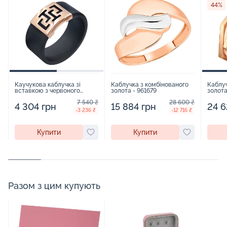
44%
Каучукова каблучка зі
Каблучка з комбінованого
Каблуч
вставкою з червоного
золота - 961679
золота
золота - 416591
7 540 ₴
28 600 ₴
4 304 грн
15 884 грн
24 6
-3 236 ₴
-12 716 ₴
Купити
Купити
Разом з цим купують