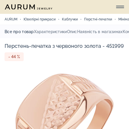
AURUM
Ювелірні прикраси
Каблучки
Перстні-печатки
Мінім
Все про товар
Характеристики
Опис
Наявність в магазинах
Ко
Перстень-печатка з червоного золота - 451999
- 44 %