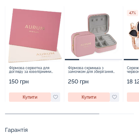
47%
Фірмова серветка для
Фірмова скринька з
Сереж
догляду за ювелірними
замочком для зберігання
червон
виробами - 1879431
прикрас - 2252918
перлин
19276
150 грн
250 грн
18 1
Купити
Купити
Гарантія