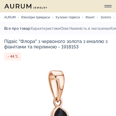
AURUM
Ювелірні прикраси
Кулони і підвіси
Фіаніт
Золото
Все про товар
Характеристики
Опис
Наявність в магазинах
Ко
Підвіс "Флора" з червоного золота з емаллю з
фіанітами та перлиною - 1918153
- 44 %