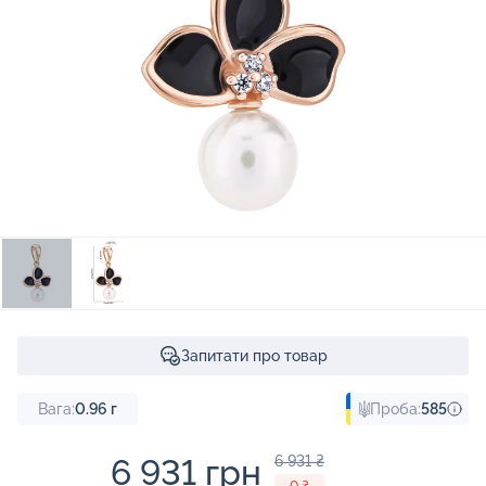
Запитати про товар
Вага:
0.96
г
Проба:
585
6 931 грн
6 931 ₴
- 0 ₴