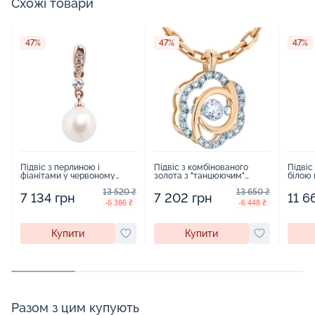
Схожі товари
47%
47%
47%
Підвіс з перлиною і
Підвіс з комбінованого
Підвіс
фіанітами у червоному
золота з "танцюючим"
білою
золоті - 392876
фіанітом "Квіточка" - 457691
фіаніт
13 520 ₴
13 650 ₴
7 134 грн
7 202 грн
11 6
-6 386 ₴
-6 448 ₴
Купити
Купити
Разом з цим купують