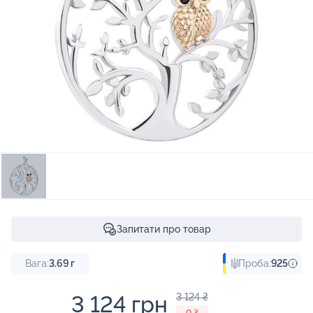
Запитати про товар
Вага:
3.69
г
Проба:
925
3 124 грн
3 124 ₴
- 0 ₴