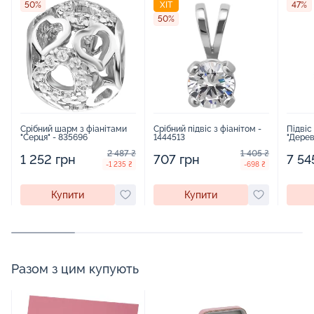
50%
ХІТ
47%
50%
Срібний шарм з фіанітами
Срібний підвіс з фіанітом -
Підвіс
"Серця" - 835696
1444513
"Дерев
- 1451
2 487 ₴
1 405 ₴
1 252 грн
707 грн
7 54
-1 235 ₴
-698 ₴
Купити
Купити
Разом з цим купують