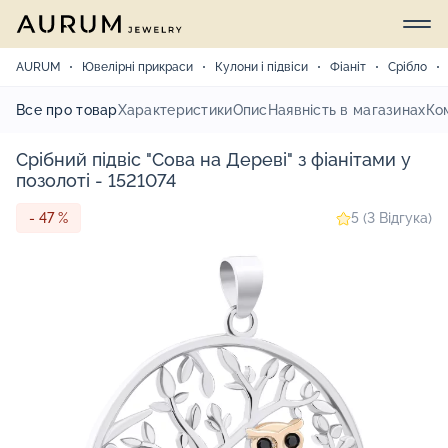
AURUM
Ювелірні прикраси
Кулони і підвіси
Фіаніт
Срібло
Все про товар
Характеристики
Опис
Наявність в магазинах
Ко
Срібний підвіс "Сова на Дереві" з фіанітами у
позолоті - 1521074
- 47 %
5 (3 Відгука)