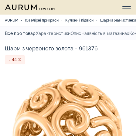
AURUM
Ювелірні прикраси
Кулони і підвіси
Шарми (намистинки
Все про товар
Характеристики
Опис
Наявність в магазинах
Ко
Шарм з червоного золота - 961376
- 44 %