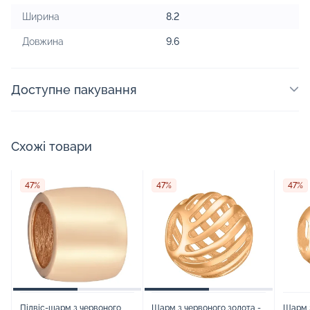
Ширина
8.2
Довжина
9.6
Доступне пакування
Схожі товари
47%
47%
47%
Підвіс-шарм з червоного
Шарм з червоного золота -
Шарм з