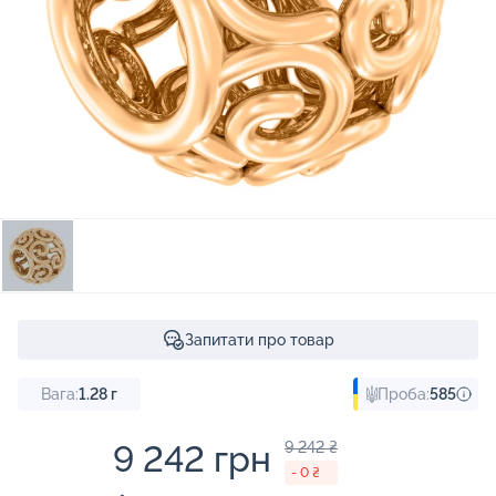
Запитати про товар
Вага:
1.28
г
Проба:
585
9 242 грн
9 242 ₴
- 0 ₴