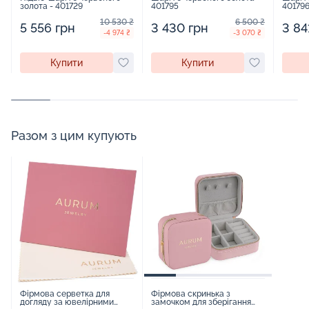
золота - 401729
401795
40179
10 530 ₴
6 500 ₴
5 556 грн
3 430 грн
3 84
-4 974 ₴
-3 070 ₴
Купити
Купити
Разом з цим купують
Фірмова серветка для
Фірмова скринька з
догляду за ювелірними
замочком для зберігання