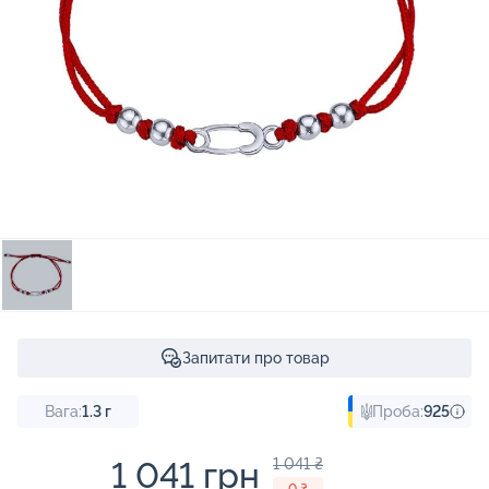
Запитати про товар
Вага:
1.3
г
Проба:
925
1 041 грн
1 041 ₴
- 0 ₴