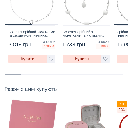
Браслет срібний з кульками
Браслет срібний з
Срібни
та сердечком плетіння
монетками та кульками
плетін
якірне - 1269064
якірне плетіння - 1543511
4 007 ₴
3 442 ₴
2 018 грн
1 733 грн
1 69
-1 989 ₴
-1 709 ₴
Купити
Купити
Разом з цим купують
ХІТ
50%