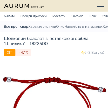
AURUM
Ювелірні прикраси
Браслети
З ниткою
Шовк
Сріб
Все про товар
Характеристики
Опис
Наявність в магазинах
Ко
Шовковий браслет зі вставкою зі срібла
"Шпилька" - 1822500
ХІТ
- 47 %
5 (2 Відгука)