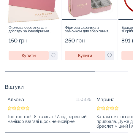
Фірмова серветка для
Фірмова скринька з
Брасле
догляду за ювелірними
замочком для зберігання
зі срі
виробами - 1879431
прикрас - 2252918
15388
150 грн
250 грн
891 
Купити
Купити
Відгуки
Альона
Марина
11.08.25
Топ топ топ!! Я в захваті! А під червоний
За такі смішні гро
манікюр взагалі щось неймовірне
придбала. Дуже д
браслет міцний і я