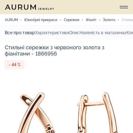
AURUM
Ювелірні прикраси
Сережки
Фіаніт
Золото
Стильн
Все про товар
Характеристики
Опис
Наявність в магазинах
Ко
Стильні сережки з червоного золота з
фіанітами - 1866956
- 44 %