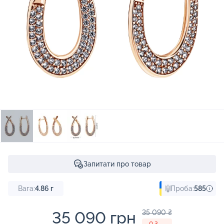
Запитати про товар
Вага:
4.86
г
Проба:
585
35 090 грн
35 090 ₴
- 0 ₴