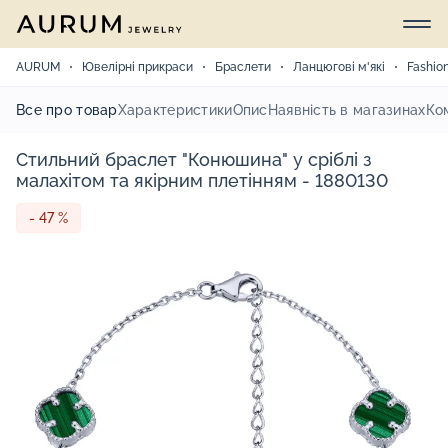
AURUM
Ювелірні прикраси
Браслети
Ланцюгові м'які
Fashio
Все про товар
Характеристики
Опис
Наявність в магазинах
Ко
Стильний браслет "Конюшина" у сріблі з
малахітом та якірним плетінням - 1880130
- 47 %