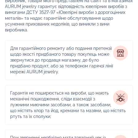
Виробник, товари якого представлені на сайті та в магазинах
AURUM jewelry гарантує відповідність ювелірних виробів з
вимогами ДСТУ 3527-97 «Ювелірні вироби з дорогоцінних
металів» та надає гарантійне обслуговування щодо
усунення прихованих недоліків, що виникли з вини
виробника.
Для гарантійного ремонту або подання претензії
щодо якості придбаного товару покупець може
звернутися до продавця магазину, де було
придбано продукт, або за телефоном гарячої лінії
мережі AURUM jewelry.
Гарантія не поширюється на вироби, що мають
механічні пошкодження, сліди взаємодії з
лужними миючими засобами, а також засобами,
що містять хлор та йод, кремами та мазями, що містять
ртуть та їх сполуки;
При зверненні необхідно мати товарний чек із