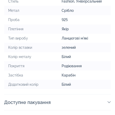
Стиль
Fashion
,
Універсальний
Метал
Срібло
Проба
925
Плетіння
Якір
Тип виробу
Ланцюгові м'які
Колір вставки
зелений
Колір металу
Білий
Покриття
Родіювання
Застібка
Карабін
Додатковий колір
Білий
Доступне пакування