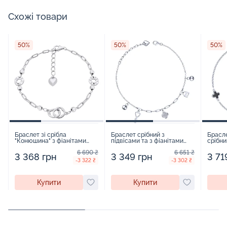
Схожі товари
50%
50%
50%
Браслет зі срібла
Браслет срібний з
Брасл
"Конюшина" з фіанітами
підвісами та з фіанітами
срібни
плетіння якірне - 1521368
плетіння якір - 1618328
фіаніт
6 690 ₴
6 651 ₴
161836
3 368 грн
3 349 грн
3 71
-3 322 ₴
-3 302 ₴
Купити
Купити