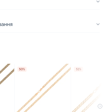
вання
50%
51%