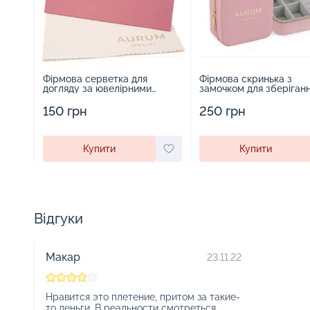
Фірмова серветка для
Фірмова скринька з
догляду за ювелірними
замочком для зберіган
виробами - 1879431
прикрас - 2252918
150 грн
250 грн
Купити
Купити
Відгуки
Макар
23.11.22
Нравится это плетение, притом за такие-
то деньги. В реальности смотреться