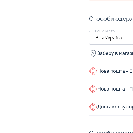
Способи одер
Ваше місто
*
Заберу в мага
Нова пошта - В
Нова пошта - 
Доставка кур'