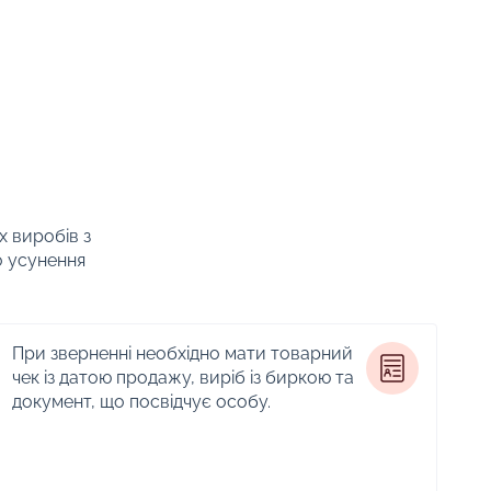
х виробів з
о усунення
При зверненні необхідно мати товарний
чек із датою продажу, виріб із биркою та
документ, що посвідчує особу.