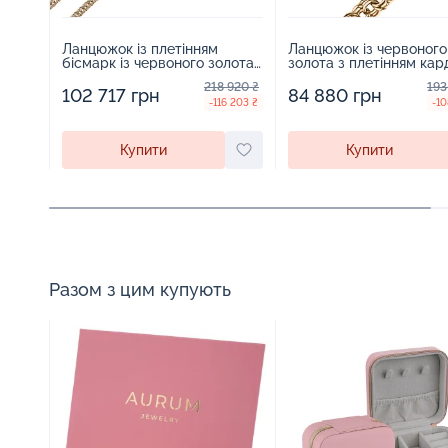
Ланцюжок із плетінням
Ланцюжок із червоного
бісмарк із червоного золота
золота з плетінням кар
- 1300513
- 1300527
218 920 ₴
193
102 717 грн
84 880 грн
-116 203 ₴
-10
Купити
Купити
Разом з цим купують