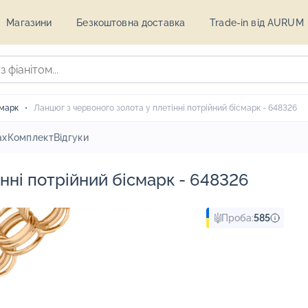
Магазини
Безкоштовна доставка
Trade-in від AURUM
смарк
Ланцюг з червоного золота у плетінні потрійний бісмарк - 648326
ах
Комплект
Відгуки
нні потрійний бісмарк - 648326
Проба:
585