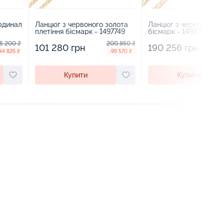
рдинал
Ланцюг з червоного золота
Ланцюг з червоного з
плетіння бісмарк - 1497749
бісмарк - 1497790
5 200 ₴
200 850 ₴
3
101 280 грн
190 256 грн
44 826 ₴
-99 570 ₴
Купити
Купити