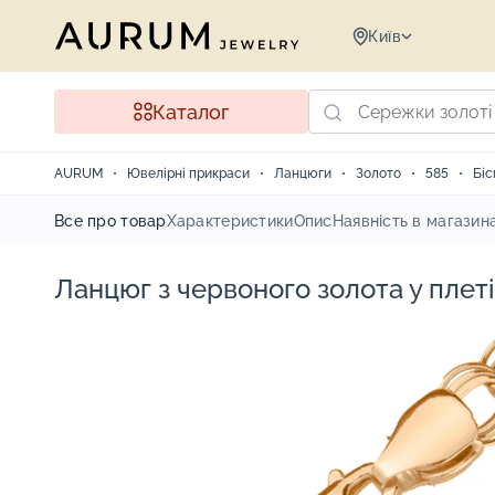
Київ
Каталог
AURUM
Ювелірні прикраси
Ланцюги
Золото
585
Бі
Все про товар
Характеристики
Опис
Наявність в магазин
Ланцюг з червоного золота у плеті