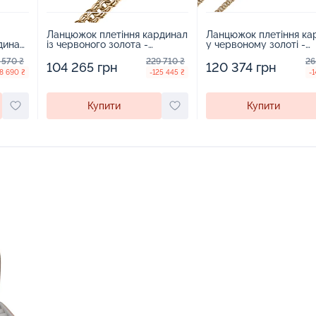
Ланцюжок плетіння кардинал
Ланцюжок плетіння ка
динал
із червоного золота -
у червоному золоті -
1300530
1300533
 570 ₴
229 710 ₴
26
104 265 грн
120 374 грн
8 690 ₴
-125 445 ₴
-1
Купити
Купити