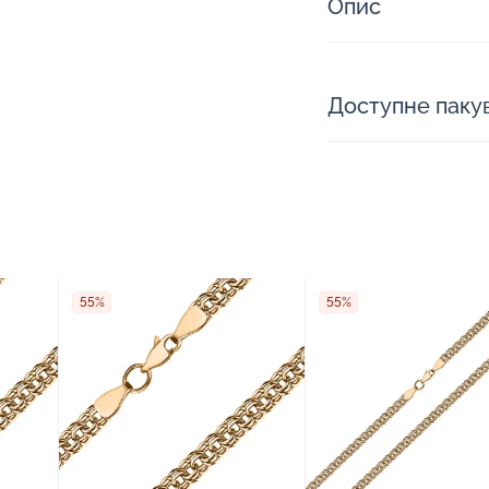
Опис
Доступне паку
55%
55%