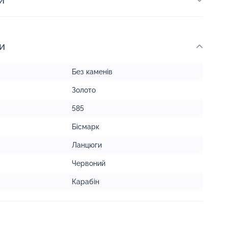
и
и
Без каменів
Золото
585
Бісмарк
Ланцюги
Червоний
Карабін