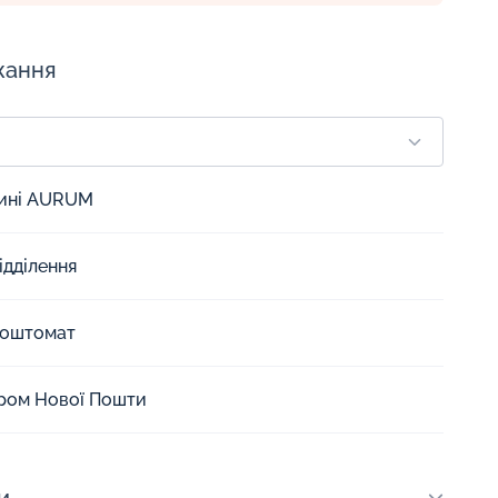
жання
зині AURUM
ідділення
Поштомат
єром Нової Пошти