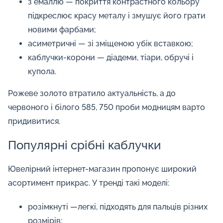
з емаллю — покриття контрастного кольору
підкреслює красу металу і змушує його грати
новими фарбами;
асиметричні — зі зміщеною убік вставкою;
каблучки-корони — діадеми, тіари, обручі і
купола.
Рожеве золото втратило актуальність, а до
червоного і білого 585, 750 проби модницям варто
придивитися.
Популярні срібні каблучки
Ювелірний інтернет-магазин пропонує широкий
асортимент прикрас. У тренді такі моделі:
розімкнуті —легкі, підходять для пальців різних
розмірів;