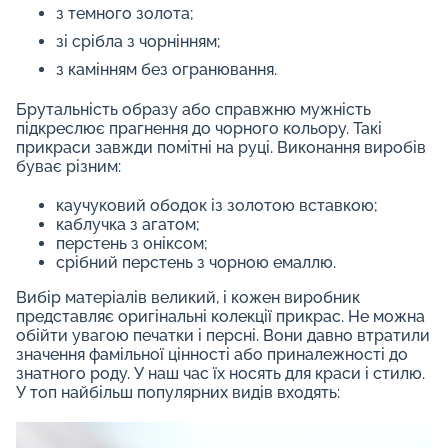
з темного золота;
зі срібла з чорнінням;
з камінням без огранювання.
Брутальність образу або справжню мужність
підкреслює прагнення до чорного кольору. Такі
прикраси завжди помітні на руці. Виконання виробів
буває різним:
каучуковий ободок із золотою вставкою;
каблучка з агатом;
перстень з оніксом;
срібний перстень з чорною емаллю.
Вибір матеріалів великий, і кожен виробник
представляє оригінальні колекції прикрас. Не можна
обійти увагою печатки і персні. Вони давно втратили
значення фамільної цінності або приналежності до
знатного роду. У наш час їх носять для краси і стилю.
У топ найбільш популярних видів входять: