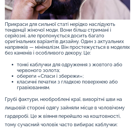
Прикраси для сильної статі нерідко наслідують
тенденції жіночої моди. Вони більш стримані і
серйозні, але пропонується досить багато
оригінальних варіантів дизайну. Один з актуальних
напрямків — мінімалізм. Він простежується в моделях
без каменів і особливого декору. Це:
тонкі каблучки для одруження з жовтого або
червоного золота;
обереги «Спаси і збережи»;
класичні печатки з гладкою поверхнею або
гравіюванням.
Грубі фактури, необроблені краї, виворітні шви на
лицьовій стороні одягу зайняли місце в чоловічому
гардеробі. Це ж віяння перейшло на коштовності,
тому сучасний чоловік часто вибирає каблучки: