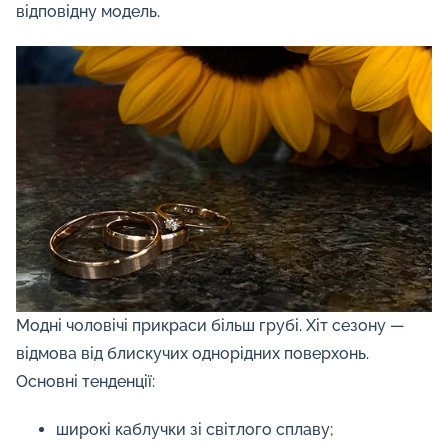
відповідну модель.
Модні чоловічі прикраси більш грубі. Хіт сезону —
відмова від блискучих однорідних поверхонь.
Основні тенденції:
широкі каблучки зі світлого сплаву;