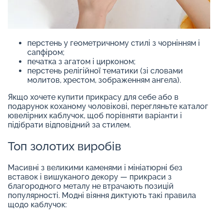
перстень у геометричному стилі з чорнінням і
сапфіром;
печатка з агатом і цирконом;
перстень релігійної тематики (зі словами
молитов, хрестом, зображенням ангела).
Якщо хочете купити прикрасу для себе або в
подарунок коханому чоловікові, перегляньте каталог
ювелірних каблучок, щоб порівняти варіанти і
підібрати відповідний за стилем.
Топ золотих виробів
Масивні з великими каменями і мініатюрні без
вставок і вишуканого декору — прикраси з
благородного металу не втрачають позицій
популярності. Модні віяння диктують такі правила
щодо каблучок: