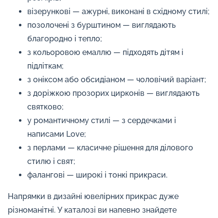
візерункові — ажурні, виконані в східному стилі;
позолочені з бурштином — виглядають
благородно і тепло;
з кольоровою емаллю — підходять дітям і
підліткам;
з оніксом або обсидіаном — чоловічий варіант;
з доріжкою прозорих цирконів — виглядають
святково;
у романтичному стилі — з сердечками і
написами Love;
з перлами — класичне рішення для ділового
стилю і свят;
фалангові — широкі і тонкі прикраси.
Напрямки в дизайні ювелірних прикрас дуже
різноманітні. У каталозі ви напевно знайдете