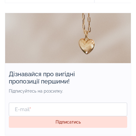
сонячні промені.
продовжують про
міжнародному рин
підробку від нат
так просто
Дізнавайся про вигідні
пропозиції першими!
Підписуйтесь на розсилку.
E-mail
*
Підписатись