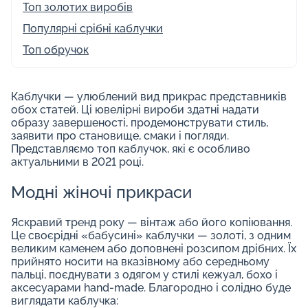
Топ золотих виробів
Популярні срібні каблучки
Топ обручок
Каблучки — улюблений вид прикрас представників
обох статей. Ці ювелірні вироби здатні надати
образу завершеності, продемонструвати стиль,
заявити про становище, смаки і погляди.
Представляємо топ каблучок, які є особливо
актуальними в 2021 році.
Модні жіночі прикраси
Яскравий тренд року — вінтаж або його копіювання.
Це своєрідні «бабусині» каблучки — золоті, з одним
великим каменем або доповнені розсипом дрібних. Їх
прийнято носити на вказівному або середньому
пальці, поєднувати з одягом у стилі кежуал, бохо і
аксесуарами hand-made. Благородно і солідно буде
виглядати каблучка: