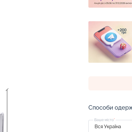
Способи одер
Ваше місто
*