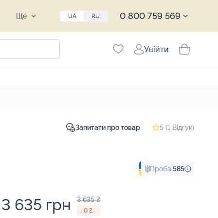
0 800 759 569
Ще
UA
RU
Увійти
Запитати про товар
5 (1 Відгук)
Проба:
585
3 635 грн
3 635 ₴
- 0 ₴