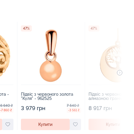
47%
47%
ота -
Підвіс з червоного золота
Підвіс з червоного зол
"Куля" - 962525
алмазною гранню "Де
Життя" - 964390
16 640 ₴
7 540 ₴
3 979 грн
8 917 грн
-7 860 ₴
-3 561 ₴
Купити
Купити