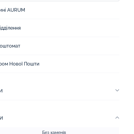
зині AURUM
ідділення
Поштомат
єром Нової Пошти
и
и
Без каменів