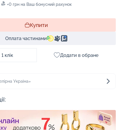
+0 грн на Ваш бонусний рахунок
Купити
Оплата частинами
1 клік
Додати в обране
елірна Україна»
ії: