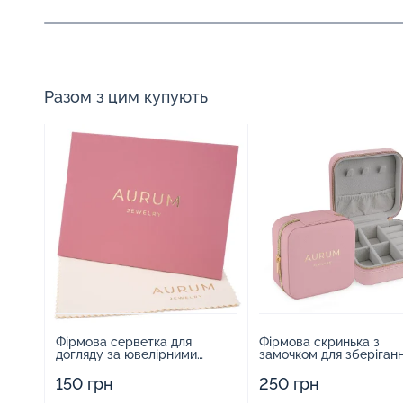
Разом з цим купують
Фірмова серветка для
Фірмова скринька з
догляду за ювелірними
замочком для зберіган
виробами - 1879431
прикрас - 2252918
150 грн
250 грн