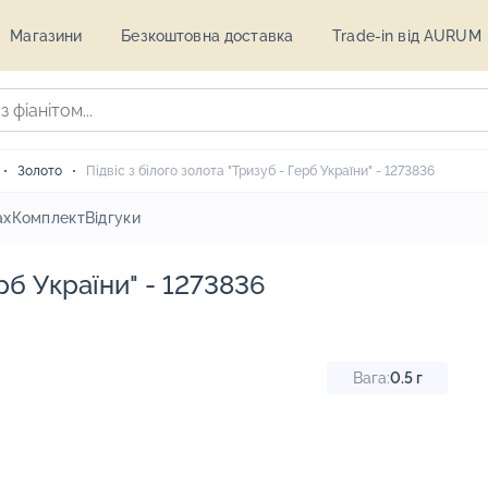
Магазини
Безкоштовна доставка
Trade-in від AURUM
Золото
Підвіс з білого золота "Тризуб - Герб України" - 1273836
ах
Комплект
Відгуки
ерб України" - 1273836
Вага:
0.5
г