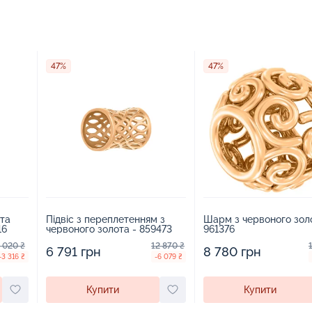
47%
47%
ота
Підвіс з переплетенням з
Шарм з червоного зол
16
червоного золота - 859473
961376
 020 ₴
12 870 ₴
6 791 грн
8 780 грн
-3 316 ₴
-6 079 ₴
Купити
Купити