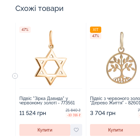
Схожі товари
47%
ХІТ
47%
Підвіс "Зірка Давида" у
Підвіс з червоного зол
червоному золоті - 773561
"Дерево Життя" - 8260
21 840 ₴
7
11 524 грн
3 704 грн
-10 316 ₴
Купити
Купити