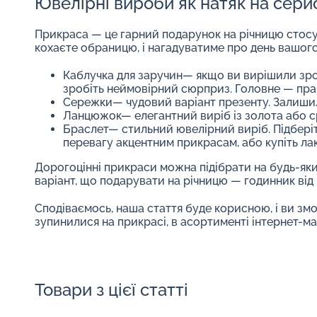
Ювелірні вироби як натяк на серй
Прикраса — це гарний подарунок на річницю стосу
кохаєте обраницю, і нагадуватиме про день вашого 
Каблучка для заручин
— якщо ви вирішили зро
зробіть неймовірний сюрприз. Головне — прав
Сережки
— чудовий варіант презенту. Залиши
Ланцюжок
— елегантний виріб із золота або с
Браслет
— стильний ювелірний виріб. Підбері
перевагу акцентним прикрасам, або купіть ла
Дорогоцінні прикраси можна підібрати на будь-яки
варіант, що подарувати на річницю — годинник від
Сподіваємось, наша стаття буде корисною, і ви зм
зупинилися на прикрасі, в асортименті інтернет-м
Товари з цієї статті