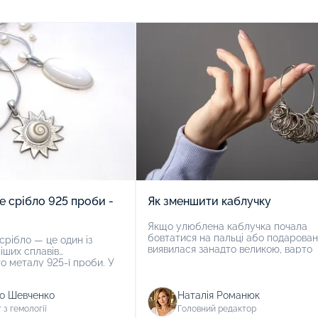
е срібло 925 проби -
Як зменшити каблучку
Якщо улюблена каблучка почала
бовтатися на пальці або подарова
срібло — це один із
виявилася занадто великою, варто
іших сплавів
звернутися до ювеліра. Професіон
о металу 925-ї проби. У
скоригує розмір прикраси, щоб во
иробі зі стерлінгового
була впору. Також можна спробув
ться 92,5% чистого
впоратися із проблемою самостійн
о Шевченко
Наталія Романюк
5% домішок, зазвичай міді
Що робити, якщо каблучка вам не 
Сплав використовується у
 з гемології
Головний редактор
розміром — розглянемо у статті.