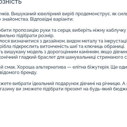
озність
нків. Вишуканий ювелірний виріб продемонструє, як сил
знайомства. Відповідні варіанти:
бити пропозицію руки та серця, виберіть ніжну каблучку
ильно підібрати розмір.
лося визначитися з дизайном, видом металу та інкрустаці
рібла підкреслить витонченість шиї та ключиць обраниці.
ть вишукану модель з дорогоцінним камінням, якщо дівчин
конічний гладкий браслет для шанувальниці стриманого 
й смак. Хороша альтернатива — елітна біжутерія. Ще од
 відомого бренду.
ожете вибрати ідеальний подарунок дівчині на річницю. А
агазину ви зможете підібрати презент на будь-який бюдже