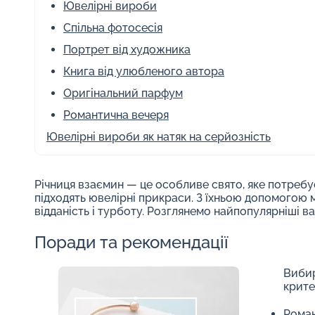
Ювелірні вироби
Спільна фотосесія
Портрет від художника
Книга від улюбленого автора
Оригінальний парфум
Романтична вечеря
Ювелірні вироби як натяк на серйозність
Річниця взаємин — це особливе свято, яке потребу
підходять ювелірні прикраси. З їхньою допомогою
відданість і турботу. Розглянемо найпопулярніші ва
Поради та рекомендації
Вибир
крите
Роман