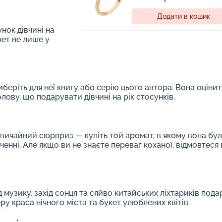
Додати в кошик
нок дівчині на
ет не лише у
еріть для неї книгу або серію цього автора. Вона оцінит
голову, що подарувати дівчині на рік стосунків.
звичайний сюрприз — купіть той аромат, в якому вона бул
нні. Але якщо ви не знаєте переваг коханої, відмовтеся 
д музику, захід сонця та сяйво китайських ліхтариків под
 краса нічного міста та букет улюблених квітів.