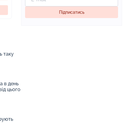
Підписатись
ь таку
а в день
від цього
арують