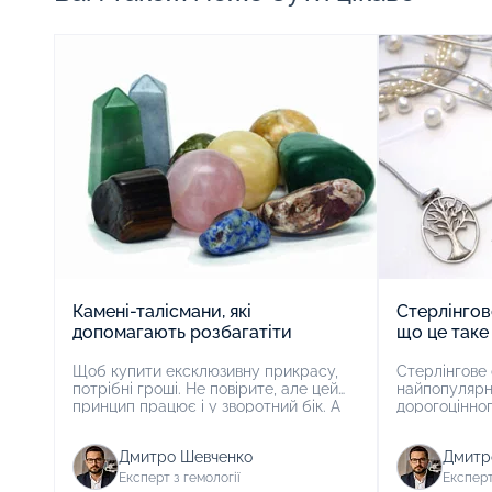
Камені-талісмани, які
Стерлінгов
допомагають розбагатіти
що це таке
Щоб купити ексклюзивну прикрасу,
Стерлінгове 
потрібні гроші. Не повірите, але цей
найпопулярн
принцип працює і у зворотний бік. А
дорогоцінног
саме щоб були гроші, необхідно
ювелірному в
придбати особливу прикрасу. Камені-
срібла місти
Дмитро Шевченко
Дмитр
талісмани сприяють процвітанню,
металу та 7,
фінансовій стабільності та добробуту
або нікелю. 
Експерт з гемології
Експерт