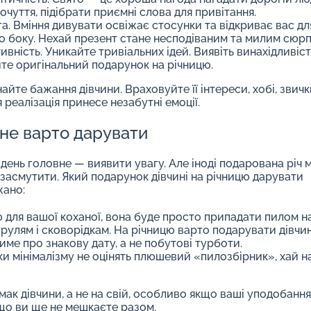
почуття, підібрати приємні слова для привітання.
га. Вміння дивувати освіжає стосунки та відкриває вас дл
о боку. Нехай презент стане несподіваним та милим сюр
ивність. Уникайте тривіальних ідей. Виявіть винахідливіст
те оригінальний подарунок на річницю.
айте бажання дівчини. Враховуйте її інтереси, хобі, звички
я реалізація принесе незабутні емоції.
не варто дарувати
 день головне — виявити увагу. Але іноді подарована річ
засмутити. Який подарунок дівчині на річницю дарувати
ано:
 для вашої коханої, вона буде просто припадати пилом на
рулям і сковорідкам. На річницю варто подарувати дівчин
име про знакову дату, а не побутові турботи.
ки мінімалізму не оцінять плюшевий «пилозбірник», хай н
мак дівчини, а не на свій, особливо якщо ваші уподобанн
кщо ви ще не мешкаєте разом.