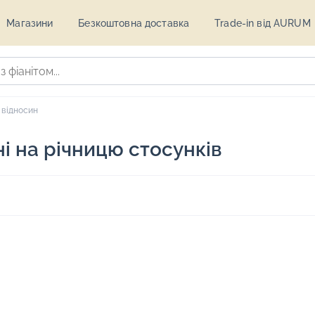
Магазини
Безкоштовна доставка
Trade-in від AURUM
 відносин
і на річницю стосунків