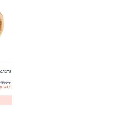
золота
 890 ₴
 8 843 ₴