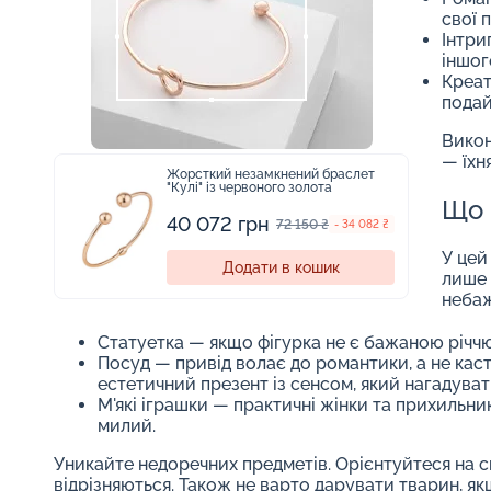
свої 
Інтри
іншог
Креат
подай
Викон
— їхн
Жорсткий незамкнений браслет
"Кулі" із червоного золота
Що 
40 072 грн
72 150 ₴
- 34 082 ₴
У цей
Додати в кошик
лише 
небаж
Статуетка — якщо фігурка не є бажаною річчю
Посуд — привід волає до романтики, а не каст
естетичний презент із сенсом, який нагадуват
М'які іграшки — практичні жінки та прихильни
милий.
Уникайте недоречних предметів. Орієнтуйтеся на с
відрізняються. Також не варто дарувати тварин, я