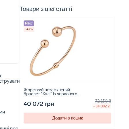
Товари з цієї статті
New
-47%
о
нструвати
Жорсткий незамкнений
браслет "Кулі" із червоного
золота - 1834246
72 150 ₴
40 072 грн
- 34 082 ₴
ими
Додати в кошик
дині про