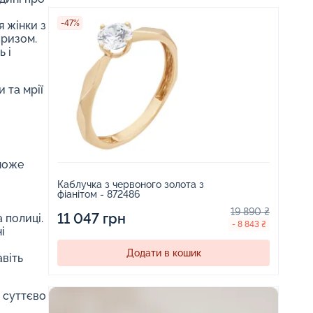
-47%
я жінки з
призом.
ь і
 та мрії
 може
Каблучка з червоного золота з
фіанітом - 872486
19 890 ₴
11 047 грн
 полиці.
- 8 843 ₴
і
Додати в кошик
авіть
я суттєво