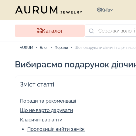
Київ
Каталог
AURUM
Блог
Поради
Що подарувати дівчині на річницю
Вибираємо подарунок дівчин
Зміст статті
Поради та рекомендації
Що не варто дарувати
Класичні варіанти
Пропозиція вийти заміж