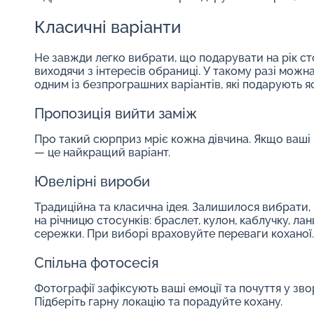
Класичні варіанти
Не завжди легко вибрати, що подарувати на рік ст
виходячи з інтересів обраниці. У такому разі можн
одним із безпрограшних варіантів, які подарують яс
Пропозиція вийти заміж
Про такий сюрприз мріє кожна дівчина. Якщо ваші
— це найкращий варіант.
Ювелірні вироби
Традиційна та класична ідея. Залишилося вибрати
на річницю стосунків: браслет,
кулон
, каблучку, ла
сережки. При виборі враховуйте переваги коханої.
Спільна фотосесія
Фотографії зафіксують ваші емоції та почуття у зв
Підберіть гарну локацію та порадуйте кохану.