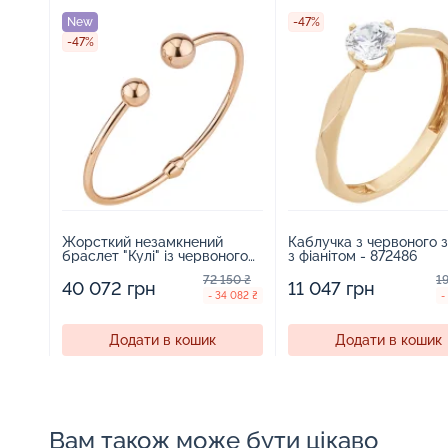
New
-47%
-47%
Жорсткий незамкнений
Каблучка з червоного 
браслет "Кулі" із червоного
з фіанітом - 872486
золота - 1834246
72 150 ₴
19
40 072 грн
11 047 грн
- 34 082 ₴
-
Додати в кошик
Додати в кошик
Вам також може бути цікаво