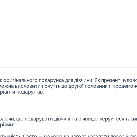
є оригінального подарунка для дівчини. Як презент чудов
 можна висловити почуття до другої половинки, продемо
ріанти подарунків.
аючи, що подарувати дівчині на річницю, керуйтеся так
ріями:
тичність. Свято — це хороша нагода нагадати дорогій лю