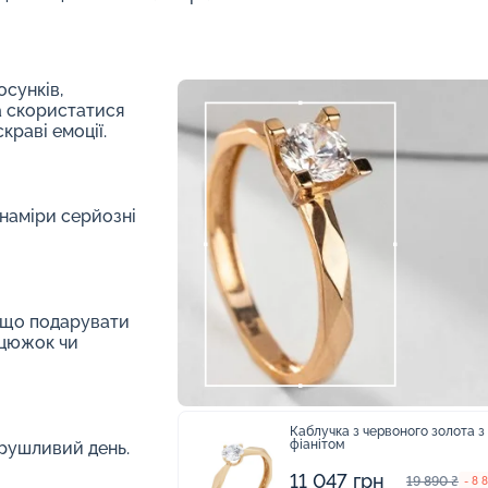
осунків,
а скористатися
краві емоції.
 наміри серйозні
, що подарувати
нцюжок чи
Каблучка з червоного золота з
фіанітом
орушливий день.
11 047 грн
19 890 ₴
- 8 