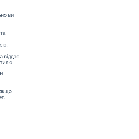
ьно ви
 та
єю.
а віддає
стилю.
ин
 якщо
т.