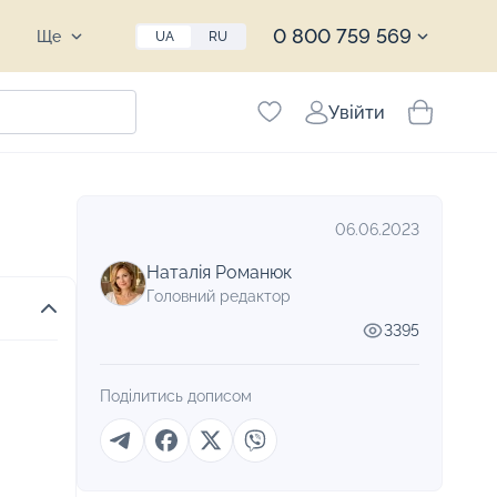
0 800 759 569
Ще
UA
RU
Увійти
06.06.2023
Наталія Романюк
Головний редактор
3395
Поділитись дописом