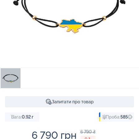
Запитати про товар
Вага:
0.92
г
Проба:
585
6 790 грн
6 790 ₴
- 0 ₴