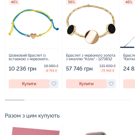
46%
56%
46%
Шовковий браслет із
Браслет з червоного золота
Брасле
вставкою з червоного
з емаллю "Кола" - 1273832
"Квітк
золота "Україна у серці" -
якір -
18 980 ₴
131 690 ₴
1271761
10 236 грн
57 746 грн
24 8
-8 744 ₴
-73 944 ₴
Купити
Купити
Разом з цим купують