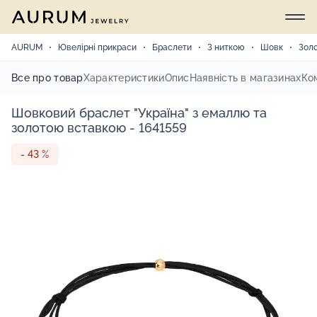
AURUM
Ювелірні прикраси
Браслети
З ниткою
Шовк
Зол
Все про товар
Характеристики
Опис
Наявність в магазинах
Ко
Шовковий браслет "Україна" з емаллю та
золотою вставкою - 1641559
- 43 %