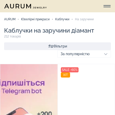
AURUM
Ювелірні прикраси
Каблучки
На заручини
Каблучки на заручини діамант
212 товарів
Фільтри
SALE -60%
ХІТ