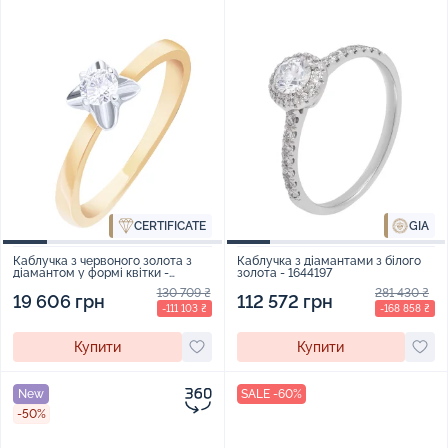
GIA
CERTIFICATE
Каблучка з червоного золота з
Каблучка з діамантами з білого
діамантом у формі квітки -
золота - 1644197
1559243
130 709 ₴
281 430 ₴
19 606 грн
112 572 грн
-111 103 ₴
-168 858 ₴
Купити
Купити
New
SALE -60%
-50%