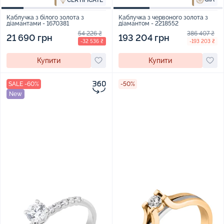
CERTIFICATE
Каблучка з білого золота з
Каблучка з червоного золота з
діамантами - 1670381
діамантом - 2218552
54 226 ₴
386 407 ₴
21 690 грн
193 204 грн
-32 536 ₴
-193 203 ₴
Купити
Купити
SALE -60%
-50%
New