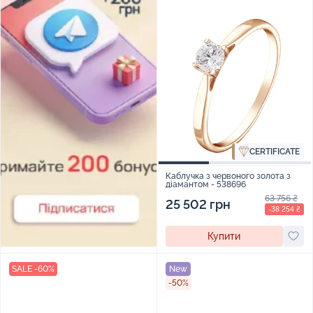
CERTIFICATE
Каблучка з червоного золота з
діамантом - 538696
63 756 ₴
25 502 грн
-38 254 ₴
Купити
SALE -60%
New
-50%