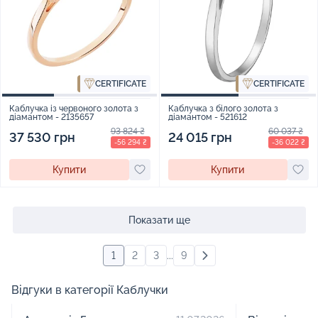
CERTIFICATE
CERTIFICATE
Каблучка із червоного золота з
Каблучка з білого золота з
діамантом - 2135657
діамантом - 521612
93 824 ₴
60 037 ₴
37 530 грн
24 015 грн
-56 294 ₴
-36 022 ₴
Купити
Купити
Показати ще
1
2
3
...
9
Відгуки в категорії Каблучки