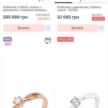
Каблучка із білого золота з
Каблучка з діамантом у білому
діамантом у мінімалістичному
золоті - 512391
стилі - 1835280
1 171 379 ₴
26 712 ₴
585 689 грн
10 685 грн
-585 690 ₴
-16 027 ₴
Купити
Купити
New
SALE -60%
-50%